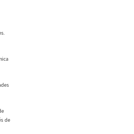
es.
nica
ades
de
és de