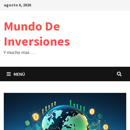
Saltar
agosto 6, 2026
al
contenido
Mundo De
Inversiones
Y mucho mas …
MENÚ