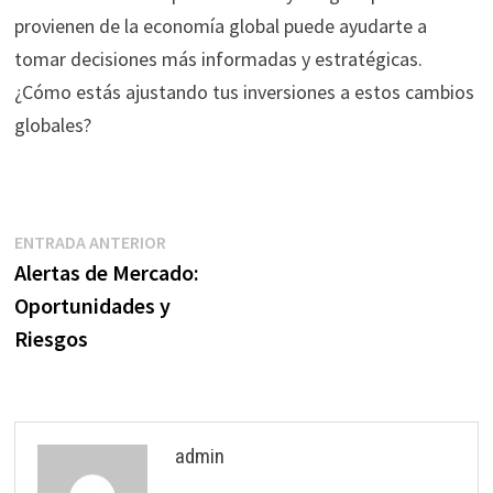
provienen de la economía global puede ayudarte a
tomar decisiones más informadas y estratégicas.
¿Cómo estás ajustando tus inversiones a estos cambios
globales?
Navegación
Entrada
ENTRADA ANTERIOR
anterior:
Alertas de Mercado:
de
Oportunidades y
entradas
Riesgos
admin