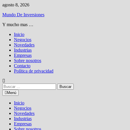
Saltar
agosto 8, 2026
al
Mundo De Inversiones
contenido
Y mucho mas …
Inicio
Negocios
Novedades
Industrias
Empresas
Sobre nosotros
Contacto
Política de privacidad
Buscar:
Menú
Inicio
Negocios
Novedades
Industrias
Empresas
Sobre nosotros