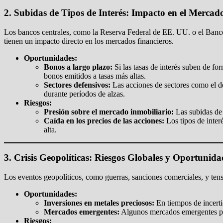
2. Subidas de Tipos de Interés: Impacto en el Mercad
Los bancos centrales, como la Reserva Federal de EE. UU. o el Banco Ce
tienen un impacto directo en los mercados financieros.
Oportunidades:
Bonos a largo plazo:
Si las tasas de interés suben de fo
bonos emitidos a tasas más altas.
Sectores defensivos:
Las acciones de sectores como el de
durante períodos de alzas.
Riesgos:
Presión sobre el mercado inmobiliario:
Las subidas de 
Caída en los precios de las acciones:
Los tipos de inter
alta.
3. Crisis Geopolíticas: Riesgos Globales y Oportunida
Los eventos geopolíticos, como guerras, sanciones comerciales, y tens
Oportunidades:
Inversiones en metales preciosos:
En tiempos de incerti
Mercados emergentes:
Algunos mercados emergentes pued
Riesgos: