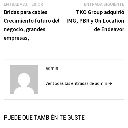
Navegación
Entrada
E
ENTRADA ANTERIOR
ENTRADA SIGUIENTE
anterior:
s
Bridas para cables
TKO Group adquirió
de
Crecimiento futuro del
IMG, PBR y On Location
entradas
negocio, grandes
de Endeavor
empresas,
admin
Ver todas las entradas de admin →
PUEDE QUE TAMBIÉN TE GUSTE