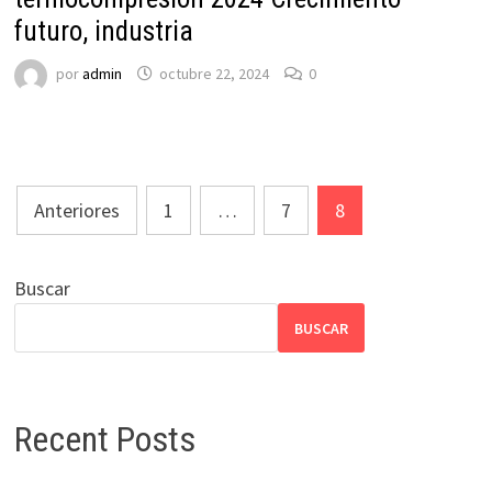
futuro, industria
por
admin
octubre 22, 2024
0
Paginación
Anteriores
1
…
7
8
de
entradas
Buscar
BUSCAR
Recent Posts