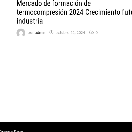
Mercado de formación de
termocompresión 2024 Crecimiento fut
industria
por
admin
octubre 22, 2024
0
Press
y
Bam
.