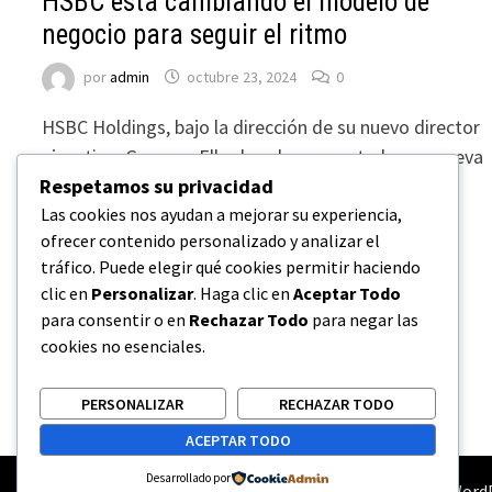
HSBC está cambiando el modelo de
negocio para seguir el ritmo
por
admin
octubre 23, 2024
0
HSBC Holdings, bajo la dirección de su nuevo director
ejecutivo, Georges Elhedery, ha presentado una nueva
reorganización de su organización, dividiendo su
Respetamos su privacidad
configuración regional en …
Las cookies nos ayudan a mejorar su experiencia,
ofrecer contenido personalizado y analizar el
tráfico. Puede elegir qué cookies permitir haciendo
clic en
Personalizar
. Haga clic en
Aceptar Todo
para consentir o en
Rechazar Todo
para negar las
Paginación
cookies no esenciales.
Anteriores
1
…
7
8
de
PERSONALIZAR
RECHAZAR TODO
entradas
ACEPTAR TODO
Desarrollado por
Copyright © 2026
Mundo De Inversiones
. Funciona con
Word