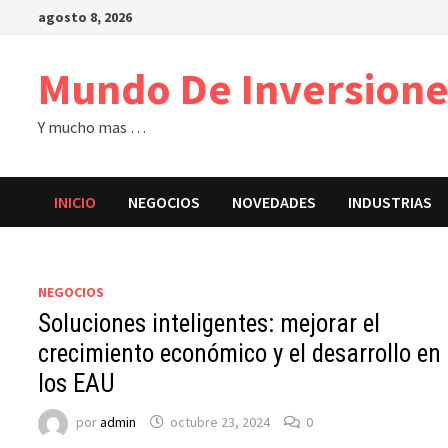
Saltar
agosto 8, 2026
al
contenido
Mundo De Inversione
Y mucho mas …
INICIO
NEGOCIOS
NOVEDADES
INDUSTRIAS
NEGOCIOS
Soluciones inteligentes: mejorar el
crecimiento económico y el desarrollo en
los EAU
por
admin
octubre 23, 2024
0