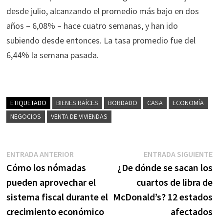
desde julio, alcanzando el promedio más bajo en dos
años – 6,08% – hace cuatro semanas, y han ido
subiendo desde entonces. La tasa promedio fue del
6,44% la semana pasada.
ETIQUETADO
BIENES RAÍCES
BORDADO
CASA
ECONOMÍA
NEGOCIOS
VENTA DE VIVIENDAS
Navegación
Entrada
E
ENTRADA ANTERIOR
ENTRADA SIGUIENTE
anterior:
s
Cómo los nómadas
¿De dónde se sacan los
de
pueden aprovechar el
cuartos de libra de
entradas
sistema fiscal durante el
McDonald’s? 12 estados
crecimiento económico
afectados