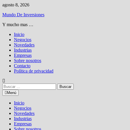
Saltar
agosto 8, 2026
al
Mundo De Inversiones
contenido
Y mucho mas …
Inicio
Negocios
Novedades
Industrias
Empresas
Sobre nosotros
Contacto
Política de privacidad
Buscar:
Menú
Inicio
Negocios
Novedades
Industrias
Empresas
Sobre nosotros