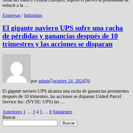
reducir a la …
Empresas
/
Industrias
El gigante naviero UPS sufre una racha
de pérdidas y ganancias después de 10
trimestres y las acciones se disparan
por
admin
octubre 24, 2024
0
El gigante naviero UPS alcanza una racha de ganancias persistentes
después de 10 trimestres, las acciones se disparan United Parcel
Service Inc. (NYSE: UPS) las …
Paginación
Anteriores
1
…
3
4
5
…
8
Siguientes
Buscar
de
Buscar
entradas