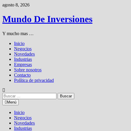
Saltar
agosto 8, 2026
al
contenido
Mundo De Inversiones
Y mucho mas …
Inicio
Negocios
Novedades
Industrias
Empresas
Sobre nosotros
Contacto
Política de privacidad
Buscar:
Menú
Inicio
Negocios
Novedades
Industrias