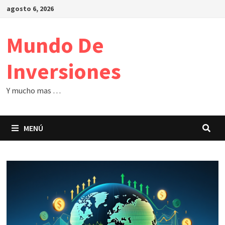
Saltar
agosto 6, 2026
al
contenido
Mundo De
Inversiones
Y mucho mas …
MENÚ